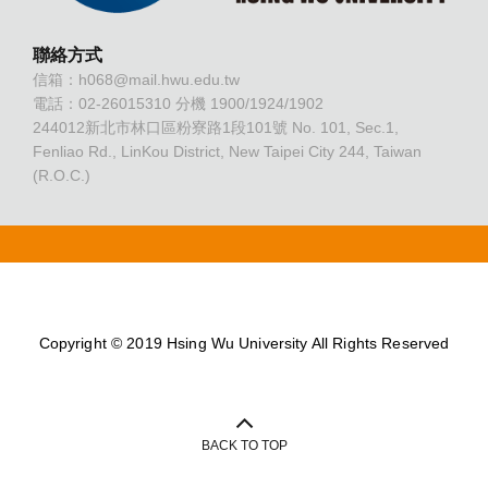
聯絡方式
信箱：h068@mail.hwu.edu.tw
電話：02-26015310 分機 1900/1924/1902
244012
新北市林口區粉寮路1段101號 No. 101, Sec.1,
Fenliao Rd., LinKou District, New Taipei City 244, Taiwan
(R.O.C.)
Copyright © 2019 Hsing Wu University All Rights Reserved
BACK TO TOP