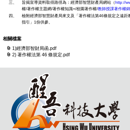
三
、
旨
揭
宣
導
資
料
取
得
路
徑
為
：
經
濟
部
智
慧
財
產
局
網
站
（
ht
t
p
:
/
/
w
權
/
著
作
權
主
題
網
/
著
作
權
知
識
+
/
校
園
著
作
權
/
教師
授
課
著
作
權
四
、
檢
附
經
濟
部
智
慧
財
產
局
來
文
及
「
著
作
權
法
第
4
6
條
規
定
之
遠
距
指
引
」
1
份
供
參
。
相關檔案
1)經濟部智財局函.pdf
2) 著作權法第 46 條規定.pdf